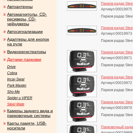
Парков радар Stee
Автоантенны
Артикул:00019975
Автомагнитолы, CD-
Парков радар Stee
ресиверы, CD-
чейнджеры
Парков радар Stee
Автосигнализации
Артикул:00019973
Адаптеры для кнопок
Парков радар Stee
на руле
Видеорегистраторы
Парков радар Stee
Артикул:00019971
Датчики парковки
Парков радар Stee
Drive
Cobra
Парков радар Stee
Incar-Swat
Артикул:00019972
Park Master
Парков радар Stee
Sho-Me
Spider и VIPER
Парков радар Stee
Steel Mate
Артикул:00019970
Камеры заднего вида и
Парков радар Stee
парковочные системы
Карты памяти, USB-
Парковочный рада
носители
Артикул:00019969