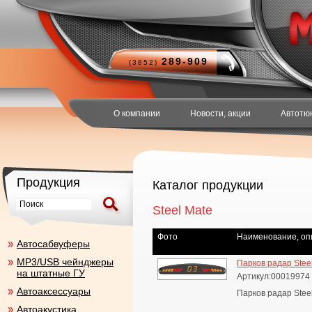
289-909
(3852)
О компании
Новости, акции
Автотю
Продукция
Каталог продукции
Steel Mate
Фото
Наименование, оп
Aвтосабвуферы
MP3/USB чейнджеры
Парков радар Stee
на штатные ГУ
Артикул:00019974
Автоаксесcуары
Парков радар Stee
Автоакустика