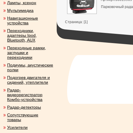
Лампы, ксенон
Парковочный рада
Мультимедиа
Навигационные
Страница: [1]
устройства
Переходники,
адаптеры Ipod,
Bluetooth, AUX
Переходные рамки,
заглушки и
переходники
Подиумы, акустические
полки
Подогрев двигателя и
сидений, утеплители
Радар-
видеорегистратор
Комбо-устройства
Радар-детекторы
Сопутствующие
товары
Усилители