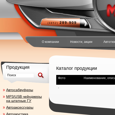
289-909
(3852)
О компании
Новости, акции
Автотю
Продукция
Каталог продукции
Фото
Наименование, опис
-
Aвтосабвуферы
MP3/USB чейнджеры
на штатные ГУ
Автоаксесcуары
Автоакустика