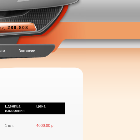
289-808
852)
кам
Вакансии
Еденица
Цена
измерения
1 шт.
4000.00 р.