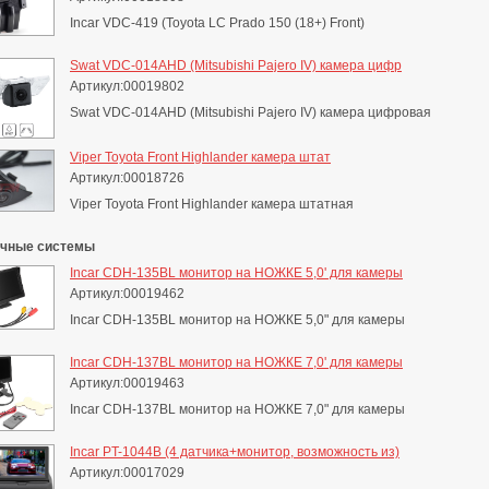
Incar VDC-419 (Toyota LC Prado 150 (18+) Front)
Swat VDC-014AHD (Mitsubishi Pajero IV) камера цифр
Артикул:00019802
Swat VDC-014AHD (Mitsubishi Pajero IV) камера цифровая
Viper Toyota Front Highlander камера штат
Артикул:00018726
Viper Toyota Front Highlander камера штатная
очные системы
Incar CDH-135BL монитор на НОЖКЕ 5,0' для камеры
Артикул:00019462
Incar CDH-135BL монитор на НОЖКЕ 5,0" для камеры
Incar CDH-137BL монитор на НОЖКЕ 7,0' для камеры
Артикул:00019463
Incar CDH-137BL монитор на НОЖКЕ 7,0" для камеры
Incar PT-1044B (4 датчика+монитор, возможность из)
Артикул:00017029