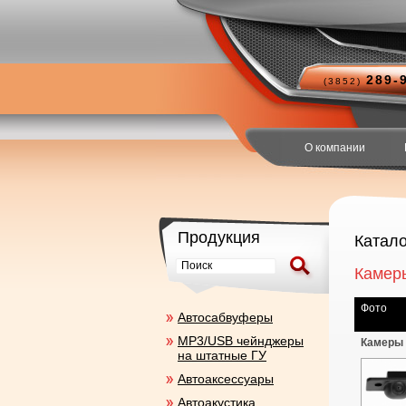
289-
(3852)
О компании
Продукция
Катало
Камеры
Фото
Aвтосабвуферы
MP3/USB чейнджеры
Камеры 
на штатные ГУ
Автоаксесcуары
Автоакустика