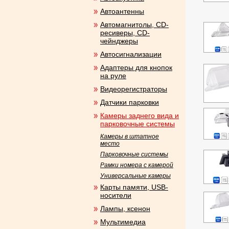
Автоантенны
Автомагнитолы, CD-
ресиверы, CD-
чейнджеры
Автосигнализации
Адаптеры для кнопок
на руле
Видеорегистраторы
Датчики парковки
Камеры заднего вида и
парковочные системы
Камеры в штатное
место
Парковочные системы
Рамки номера с камерой
Универсальные камеры
Карты памяти, USB-
носители
Лампы, ксенон
Мультимедиа