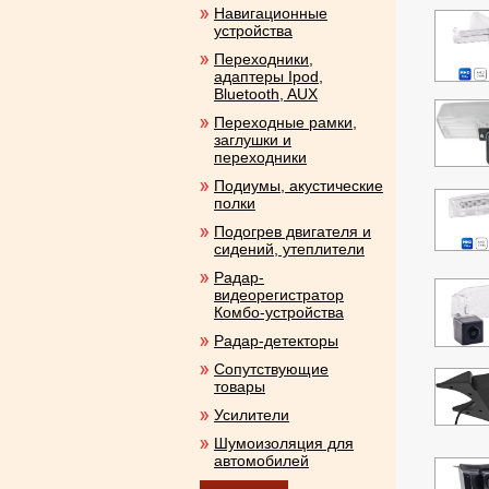
Навигационные
устройства
Переходники,
адаптеры Ipod,
Bluetooth, AUX
Переходные рамки,
заглушки и
переходники
Подиумы, акустические
полки
Подогрев двигателя и
сидений, утеплители
Радар-
видеорегистратор
Комбо-устройства
Радар-детекторы
Сопутствующие
товары
Усилители
Шумоизоляция для
автомобилей