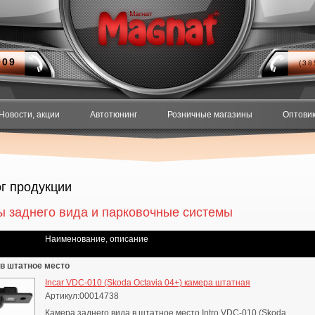
909
(3
Новости, акции
Автотюнинг
Розничные магазины
Оптови
г продукции
 заднего вида и парковочные системы
Наименование, описание
в штатное место
Incar VDC-010 (Skoda Octavia 04+) камера штатная
Артикул:00014738
Камера заднего вида в штатное место Intro VDC-010 (Skoda