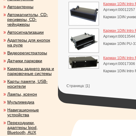
Карман 1DIN Intr
Автоантенны
Артикул:00012257
Автомагнитолы, CD-
Карман 1DIN унив
ресиверы, CD-
чейнджеры
Карман 1DIN Intr
Автосигнализации
Артикул:00013544
Адаптеры для кнопок
Карман 1DIN PU-3
на руле
Видеорегистраторы
Карман 1DIN Intro
Датчики парковки
Артикул:00017306
Камеры заднего вида и
Карман 1DIN Intro
парковочные системы
Карты памяти, USB-
носители
Страница: [1]
Лампы, ксенон
Мультимедиа
Навигационные
устройства
Переходники,
адаптеры Ipod,
Bluetooth, AUX