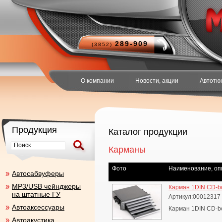
289-909
(3852)
О компании
Новости, акции
Автотю
Продукция
Каталог продукции
Карманы
Фото
Наименование, оп
Aвтосабвуферы
MP3/USB чейнджеры
Карман 1DIN CD-bo
на штатные ГУ
Артикул:00012317
Автоаксесcуары
Карман 1DIN CD-bo
Автоакустика