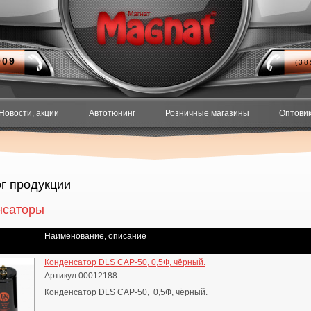
909
(3
Новости, акции
Автотюнинг
Розничные магазины
Оптови
г продукции
нсаторы
Наименование, описание
Конденсатор DLS CAP-50, 0,5Ф, чёрный.
Артикул:00012188
Конденсатор DLS CAP-50, 0,5Ф, чёрный.