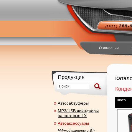
289-
(3852)
О компании
Продукция
Катало
Конде
Фото
Aвтосабвуферы
MP3/USB чейнджеры
на штатные ГУ
Автоаксесcуары
FM-модуляторы и BT-