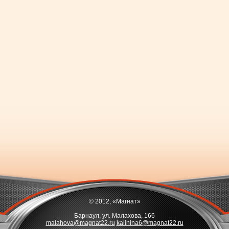
© 2012, «Магнат»
Барнаул, ул. Малахова, 166
malahova@magnat22.ru
kalinina6@magnat22.ru