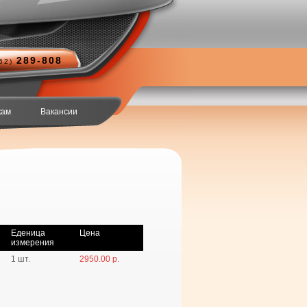
289-808
852)
кам
Вакансии
Еденица
Цена
измерения
1 шт.
2950.00 р.