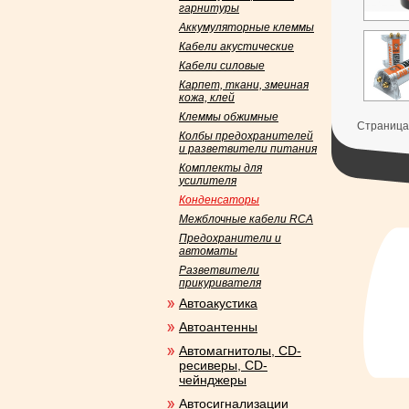
гарнитуры
Аккумуляторные клеммы
Кабели акустические
Кабели силовые
Карпет, ткани, змеиная
кожа, клей
Клеммы обжимные
Страница:
Колбы предохранителей
и разветвители питания
Комплекты для
усилителя
Конденсаторы
Межблочные кабели RCA
Предохранители и
автоматы
Разветвители
прикуривателя
Автоакустика
Автоантенны
Автомагнитолы, CD-
ресиверы, CD-
чейнджеры
Автосигнализации