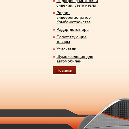
Подогрев двигателя и
сидений, утеплители
Радар-
видеорегистратор
Комбо-устройства
Радар-детекторы
Сопутствующие
товары
Усилители
Шумоизоляция для
автомобилей
Новинки