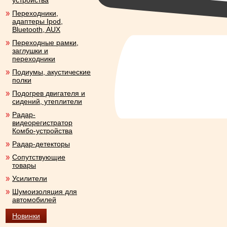
устройства
Переходники,
адаптеры Ipod,
Bluetooth, AUX
Переходные рамки,
заглушки и
переходники
Подиумы, акустические
полки
Подогрев двигателя и
сидений, утеплители
Радар-
видеорегистратор
Комбо-устройства
Радар-детекторы
Сопутствующие
товары
Усилители
Шумоизоляция для
автомобилей
Новинки