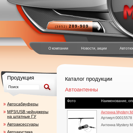
289-909
(3852)
О компании
Новости, акции
Автотю
Продукция
Каталог продукции
Автоантенны
Фото
Наименование, оп
Aвтосабвуферы
MP3/USB чейнджеры
Антенна Mystery M
на штатные ГУ
Артикул:00015578
Автоаксесcуары
Антенна Mystery M
Автоакустика