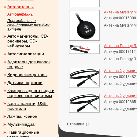
Автоантенны
Антенна Mystery 
Автоантенны
Артикул:00015000
Переходники на
стандартные разъёмы
Антенна Mystery 
антенн
Автомагнитолы, CD-
ресиверы, CD-
чейнджеры
Антенна Prology R
Артикул:00017112
Автосигнализации
Антенна Prology R
Адаптеры для кнопок
на руле
Антенный удлините
Видеорегистраторы
Артикул:00018482
Датчики парковки
Антенный удлините
Камеры заднего вида и
парковочные системы
Антенный удлините
Артикул:00019865
Карты памяти, USB-
носители
Антенный удлинит
Лампы, ксенон
Мультимедиа
Страница: [1]
Навигационные