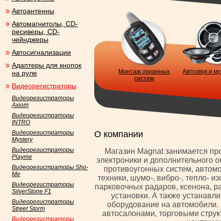
Автоантенны
Автомагнитолы, CD-
ресиверы, CD-
чейнджеры
Автосигнализации
Адаптеры для кнопок
Монтаж охранных
Автозвук и м
на руле
систем
Видеорегистраторы
Видеорегистраторы
Axiom
Видеорегистраторы
INTRO
Видеорегистраторы
О компании
Mystery
Видеорегистраторы
Магазин Magnat занимается п
Playme
электроники и дополнительного 
Видеорегистраторы Sho-
противоугонных систем, автом
Me
техники, шумо-, вибро-, тепло- 
Видеорегистраторы
парковочных радаров, ксенона, 
SilverStone F1
установки. А также устанавл
Видеорегистраторы
оборудование на автомобили. 
Street Storm
автосалонами, торговыми стру
Видеорегистраторы