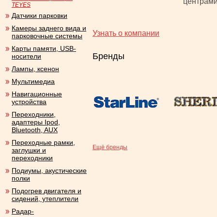
центрами
TEYES
Датчики парковки
Камеры заднего вида и
Узнать о компании
парковочные системы
Карты памяти, USB-
Бренды
носители
Лампы, ксенон
Мультимедиа
Навигационные
устройства
Переходники,
адаптеры Ipod,
Bluetooth, AUX
Переходные рамки,
Ещё бренды
заглушки и
переходники
Подиумы, акустические
полки
Подогрев двигателя и
сидений, утеплители
Радар-