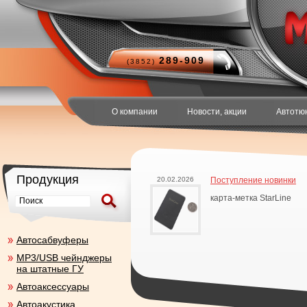
289-909
(3852)
О компании
Новости, акции
Автотю
Продукция
20.02.2026
Поступление новинки
карта-метка StarLine
Aвтосабвуферы
MP3/USB чейнджеры
на штатные ГУ
Автоаксесcуары
Автоакустика