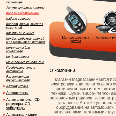
гарнитуры
Аккумуляторные клеммы
Кабели акустические
Кабели силовые
Карпет, ткани, змеиная
кожа, клей
Клеммы обжимные
Монтаж охранных
Автозвук и м
Колбы предохранителей
систем
и разветвители питания
Комплекты для
усилителя
Конденсаторы
Межблочные кабели RCA
Предохранители и
О компании
автоматы
Разветвители
Магазин Magnat занимается п
прикуривателя
электроники и дополнительного 
Автоакустика
противоугонных систем, автом
Автоантенны
техники, шумо-, вибро-, тепло- 
парковочных радаров, ксенона, 
Автомагнитолы, CD-
установки. А также устанавл
ресиверы, CD-
оборудование на автомобили. 
чейнджеры
автосалонами, торговыми стру
Автосигнализации