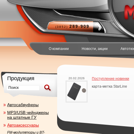
289-909
(3852)
О компании
Новости, акции
Автотю
Продукция
20.02.2026
Поступление новинки
карта-метка StarLine
Aвтосабвуферы
MP3/USB чейнджеры
на штатные ГУ
Автоаксесcуары
FM-модуляторы и BT-