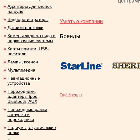
центрами
Адаптеры для кнопок
на руле
Видеорегистраторы
Узнать о компании
Датчики парковки
Камеры заднего вида и
Бренды
парковочные системы
Карты памяти, USB-
носители
Лампы, ксенон
Мультимедиа
Навигационные
устройства
Переходники,
Ещё бренды
адаптеры Ipod,
Bluetooth, AUX
Переходные рамки,
заглушки и
переходники
Подиумы, акустические
полки