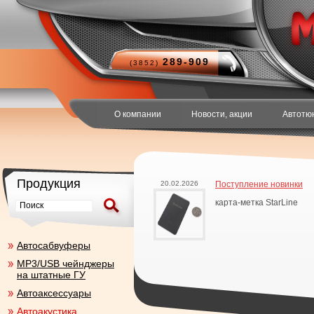
289-909
(3852)
О компании
Новости, акции
Автотю
Продукция
20.02.2026
Поступление новинки
карта-метка StarLine
Aвтосабвуферы
MP3/USB чейнджеры
на штатные ГУ
Автоаксесcуары
Автоакустика