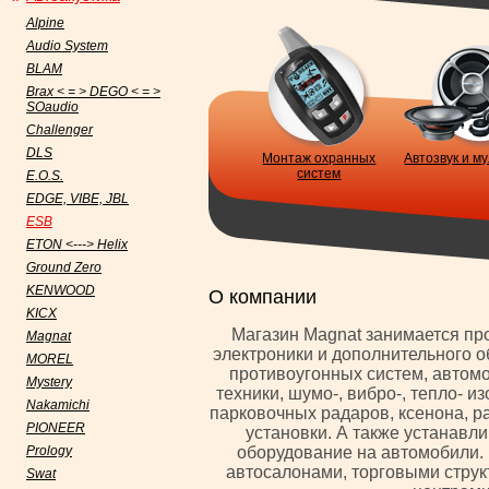
Alpine
Audio System
BLAM
Brax < = > DEGO < = >
SOaudio
Challenger
DLS
Монтаж охранных
Автозвук и м
систем
E.O.S.
EDGE, VIBE, JBL
ESB
ETON <---> Helix
Ground Zero
KENWOOD
О компании
KICX
Магазин Magnat занимается п
Magnat
электроники и дополнительного 
MOREL
противоугонных систем, автом
Mystery
техники, шумо-, вибро-, тепло- 
Nakamichi
парковочных радаров, ксенона, 
PIONEER
установки. А также устанавл
Prology
оборудование на автомобили. 
автосалонами, торговыми стру
Swat