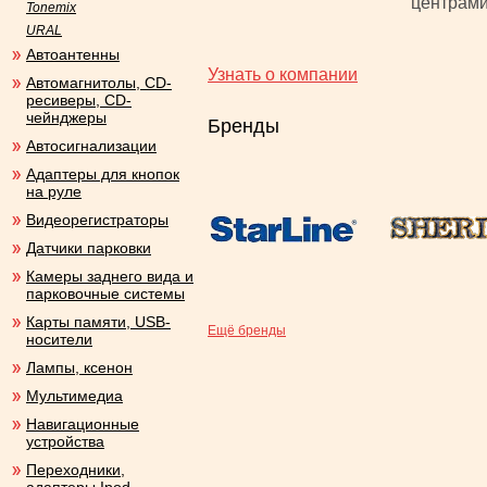
центрами
Tonemix
URAL
Автоантенны
Узнать о компании
Автомагнитолы, CD-
ресиверы, CD-
чейнджеры
Бренды
Автосигнализации
Адаптеры для кнопок
на руле
Видеорегистраторы
Датчики парковки
Камеры заднего вида и
парковочные системы
Карты памяти, USB-
Ещё бренды
носители
Лампы, ксенон
Мультимедиа
Навигационные
устройства
Переходники,